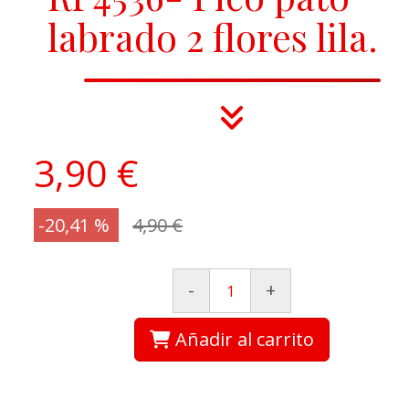
labrado 2 flores lila.
3,90 €
-20,41 %
4,90 €
-
+
Añadir al carrito