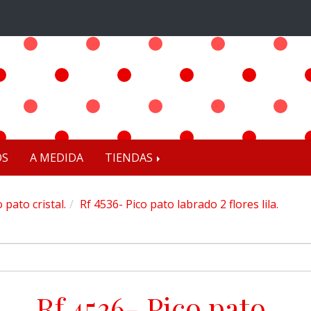
OS
A MEDIDA
TIENDAS
o pato cristal.
Rf 4536- Pico pato labrado 2 flores lila.
Rf 4536- Pico pato