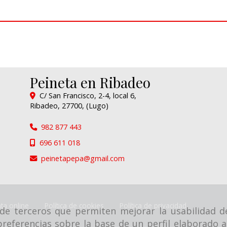
Peineta en Ribadeo
C/ San Francisco, 2-4, local 6,
Ribadeo
,
27700
,
(Lugo)
982 877 443
696 611 018
peinetapepa
gmail.com
ta online
Política de cookies
Política de privacidad
y de terceros que permiten mejorar la usabilidad d
referencias sobre la base de un perfil elaborado a