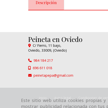
Descripción
Peineta en Oviedo
C/ Fierro, 11 bajo,
Oviedo
,
33009
,
(Oviedo)
984 184 217
696 611 018
peinetapepa
gmail.com
Inicio
Aviso legal
Condiciones de ven
Este sitio web utiliza cookies propias 
mostrar publicidad relacionada con tus p