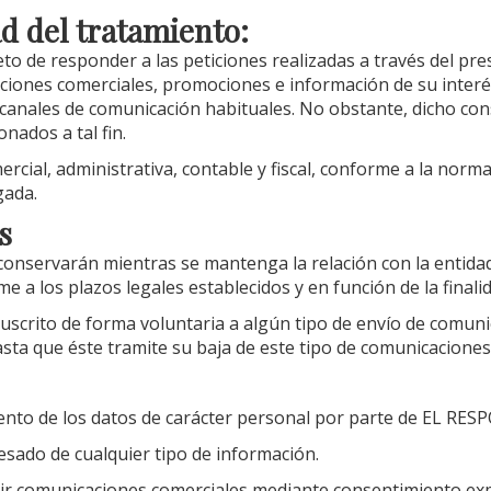
ad del tratamiento:
to de responder a las peticiones realizadas a través del pre
ciones comerciales, promociones e información de su interés
os canales de comunicación habituales. No obstante, dicho co
ados a tal fin.
cial, administrativa, contable y fiscal, conforme a la norma
gada.
s
nservarán mientras se mantenga la relación con la entidad,
 a los plazos legales establecidos y en función de la final
suscrito de forma voluntaria a algún tipo de envío de comuni
asta que éste tramite su baja de este tipo de comunicaciones
amiento de los datos de carácter personal por parte de EL 
resado de cualquier tipo de información.
ibir comunicaciones comerciales mediante consentimiento ex