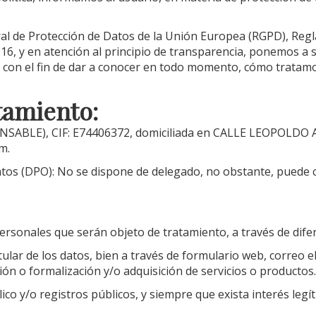
eral de Protección de Datos de la Unión Europea (RGPD), Re
016, y en atención al principio de transparencia, ponemos a 
 con el fin de dar a conocer en todo momento, cómo tratamos 
tamiento:
ONSABLE),
CIF
:
E74406372
, domiciliada en
CALLE LEOPOLDO AL
om
.
atos (DPO): No se dispone de delegado, no obstante, puede 
sonales que serán objeto de tratamiento, a través de difer
tular de los datos, bien a través de formulario web, correo e
ción o formalización y/o adquisición de servicios o productos.
blico y/o registros públicos, y siempre que exista interés 