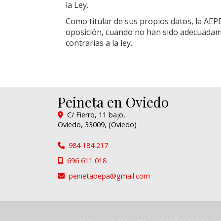
la Ley.
Como titular de sus propios datos, la AEPD t
oposición, cuando no han sido adecuadame
contrarias a la ley.
Peineta en Oviedo
C/ Fierro, 11 bajo,
Oviedo
,
33009
,
(Oviedo)
984 184 217
696 611 018
peinetapepa
gmail.com