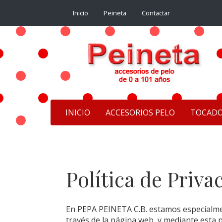
Inicio
Peineta
Contactar
INICIO
ACCESORIOS PELO
TOCAD
Política de Priva
En
PEPA PEINETA C.B.
estamos especialment
través de la página web, y mediante esta p