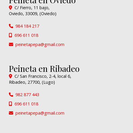
C/ Fierro, 11 bajo,
Oviedo
,
33009
,
(Oviedo)
984 184 217
696 611 018
peinetapepa
gmail.com
Peineta en Ribadeo
C/ San Francisco, 2-4, local 6,
Ribadeo
,
27700
,
(Lugo)
982 877 443
696 611 018
peinetapepa
gmail.com