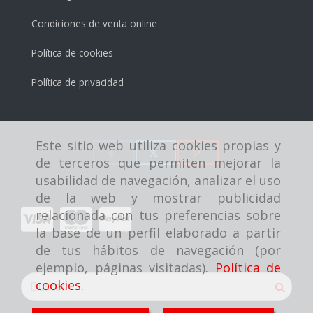
Condiciones de venta online
Política de cookies
Política de privacidad
Este sitio web utiliza cookies propias y
de terceros que permiten mejorar la
usabilidad de navegación, analizar el uso
de la web y mostrar publicidad
relacionada con tus preferencias sobre
la base de un perfil elaborado a partir
de tus hábitos de navegación (por
ejemplo, páginas visitadas).
Política de
cookies
.