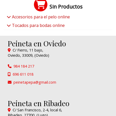
Sin Productos
Accesorios para el pelo online
Tocados para bodas online
Peineta en Oviedo
C/ Fierro, 11 bajo,
Oviedo
,
33009
,
(Oviedo)
984 184 217
696 611 018
peinetapepa
gmail.com
Peineta en Ribadeo
C/ San Francisco, 2-4, local 6,
Ribadeo
,
27700
,
(Lugo)