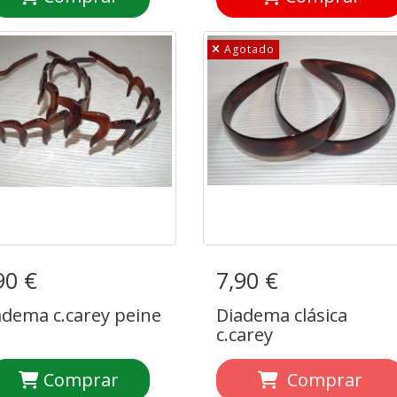
Agotado
90 €
adema c.carey peine
7,90 €
Diadema clásica
c.carey
adema c.carey peine
Diadema clásica
c.carey
Comprar
Comprar