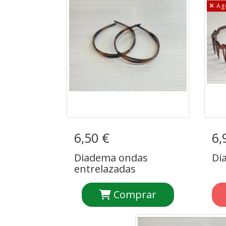
Ag
6,50 €
Diadema ondas
6,
Di
entrelazadas
Diadema ondas
Di
entrelazadas
Comprar