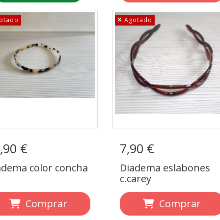
otado
Agotado
,90 €
adema color concha
7,90 €
Diadema eslabones
c.carey
adema color concha
Diadema eslabones
c.carey
Comprar
Comprar