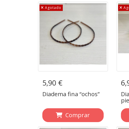
Agotado
Ag
5,90 €
Diadema fina “ochos”
6,
Di
Diadema fina “ochos”
Di
pie
Comprar