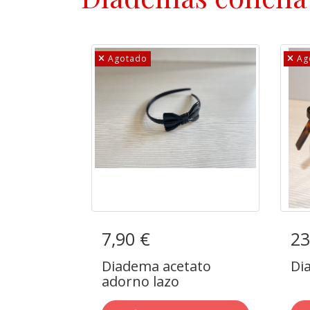
Agotado
Ag
7,90 €
Diadema acetato
23
Di
adorno lazo
Diadema acetato
Di
adorno lazo