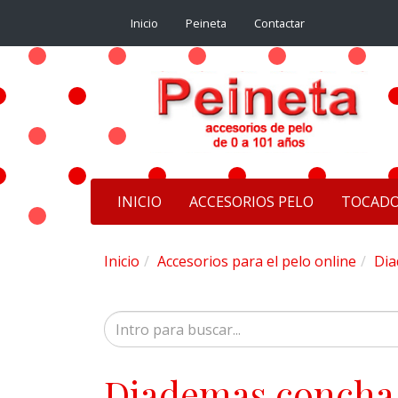
Inicio
Peineta
Contactar
INICIO
ACCESORIOS PELO
TOCAD
Inicio
Accesorios para el pelo online
Dia
Diademas concha