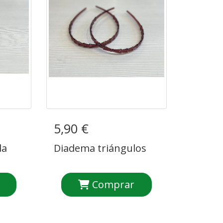
ada
5,90 €
Diadema triángulos
da
Diadema triángulos
Comprar