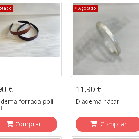
otado
Agotado
90 €
adema forrada poli
11,90 €
Diadema nácar
piel
adema forrada poli
Diadema nácar
l
Comprar
Comprar