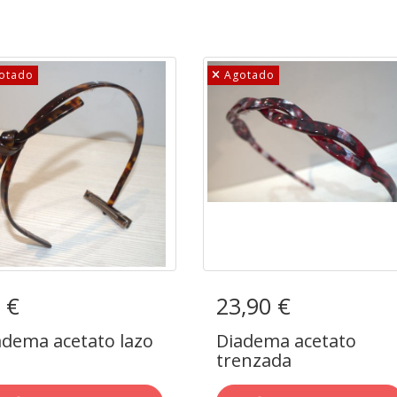
otado
Agotado
 €
adema acetato lazo
23,90 €
Diadema acetato
trenzada
adema acetato lazo
Diadema acetato
trenzada