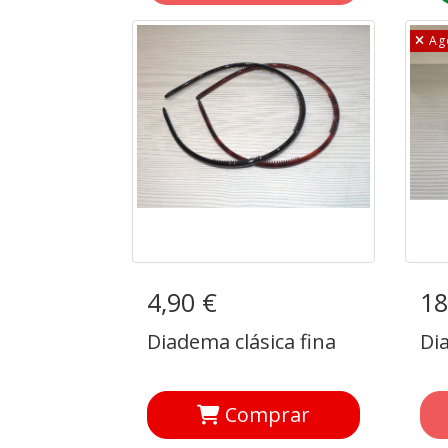
Ag
4,90 €
Diadema clásica fina
18
Di
Diadema clásica fina
Di
Comprar