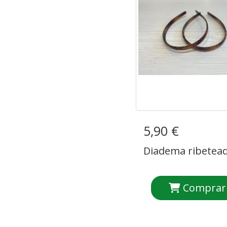
5,90 €
Diadema ribete
Diadema ribetea
Comprar