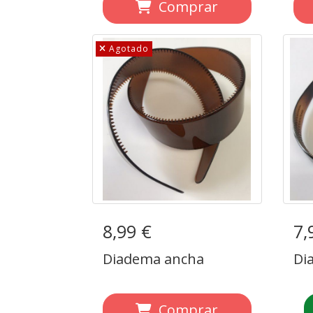
Comprar
Agotado
8,99 €
Diadema ancha
7,
Di
Diadema ancha
Di
Comprar