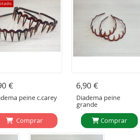
otado
90 €
adema peine c.carey
6,90 €
Diadema peine
grande
adema peine c.carey
Diadema peine
grande
Comprar
Comprar