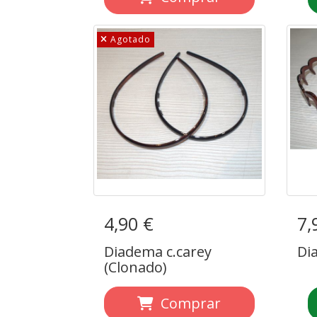
Agotado
4,90 €
Diadema c.carey
7,
Di
(Clonado)
Diadema c.carey
Di
(Clonado)
Comprar