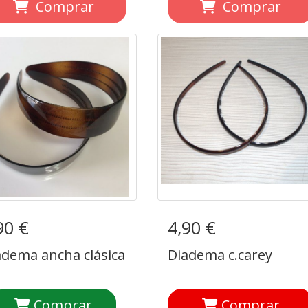
Comprar
Comprar
90 €
adema ancha clásica
4,90 €
Diadema c.carey
adema ancha clásica
Diadema c.carey
Comprar
Comprar