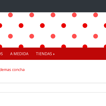
OS
A MEDIDA
TIENDAS
demas concha