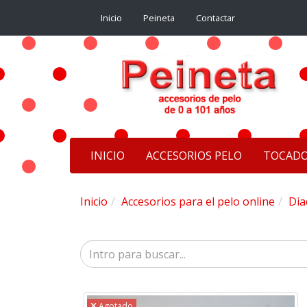
Inicio
Peineta
Contactar
INICIO
ACCESORIOS PELO
TOCAD
Inicio
Accesorios para el pelo online
Dia
Agotado