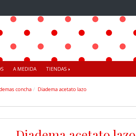
OS
A MEDIDA
TIENDAS
demas concha
Diadema acetato lazo
Diadema acetato lazo