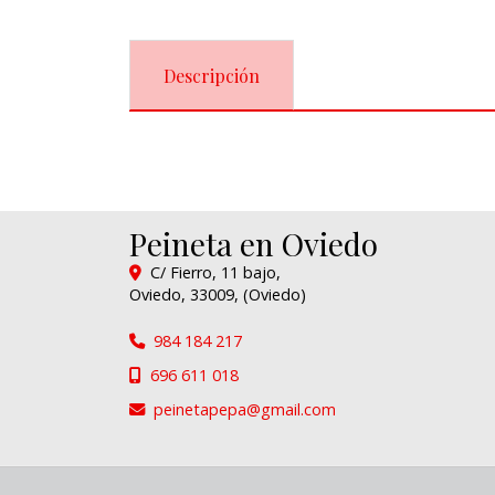
Descripción
Peineta en Oviedo
C/ Fierro, 11 bajo,
Oviedo
,
33009
,
(Oviedo)
984 184 217
696 611 018
peinetapepa
gmail.com