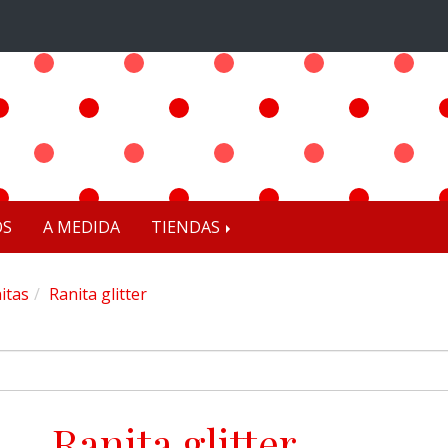
OS
A MEDIDA
TIENDAS
itas
Ranita glitter
Ranita glitter