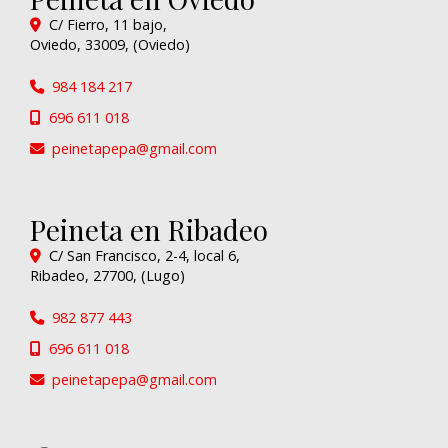
C/ Fierro, 11 bajo,
Oviedo
,
33009
,
(Oviedo)
984 184 217
696 611 018
peinetapepa
gmail.com
Peineta en Ribadeo
C/ San Francisco, 2-4, local 6,
Ribadeo
,
27700
,
(Lugo)
982 877 443
696 611 018
peinetapepa
gmail.com