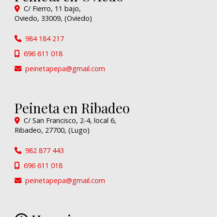
C/ Fierro, 11 bajo,
Oviedo
,
33009
,
(Oviedo)
984 184 217
696 611 018
peinetapepa
gmail.com
Peineta en Ribadeo
C/ San Francisco, 2-4, local 6,
Ribadeo
,
27700
,
(Lugo)
982 877 443
696 611 018
peinetapepa
gmail.com