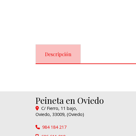
Descripción
Peineta en Oviedo
C/ Fierro, 11 bajo,
Oviedo
,
33009
,
(Oviedo)
984 184 217