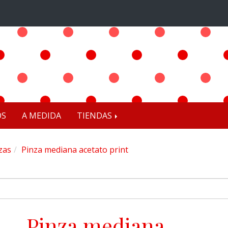
OS
A MEDIDA
TIENDAS
zas
Pinza mediana acetato print
Pinza mediana