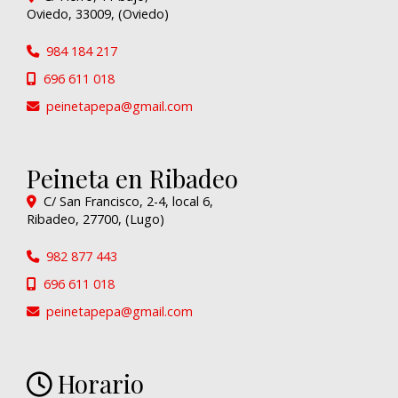
Oviedo
,
33009
,
(Oviedo)
984 184 217
696 611 018
peinetapepa
gmail.com
Peineta en Ribadeo
C/ San Francisco, 2-4, local 6,
Ribadeo
,
27700
,
(Lugo)
982 877 443
696 611 018
peinetapepa
gmail.com
Horario