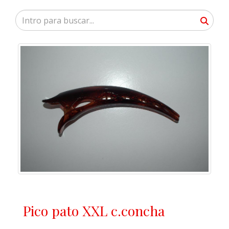
Pico pato XXL c.concha