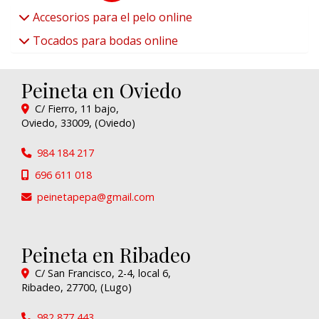
Accesorios para el pelo online
Tocados para bodas online
Peineta en Oviedo
C/ Fierro, 11 bajo,
Oviedo
,
33009
,
(Oviedo)
984 184 217
696 611 018
peinetapepa
gmail.com
Peineta en Ribadeo
C/ San Francisco, 2-4, local 6,
Ribadeo
,
27700
,
(Lugo)
982 877 443