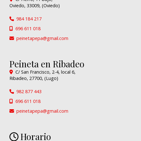
Oviedo
,
33009
,
(Oviedo)
984 184 217
696 611 018
peinetapepa
gmail.com
Peineta en Ribadeo
C/ San Francisco, 2-4, local 6,
Ribadeo
,
27700
,
(Lugo)
982 877 443
696 611 018
peinetapepa
gmail.com
Horario