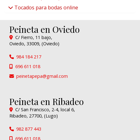
Tocados para bodas online
Peineta en Oviedo
C/ Fierro, 11 bajo,
Oviedo
,
33009
,
(Oviedo)
984 184 217
696 611 018
peinetapepa
gmail.com
Peineta en Ribadeo
C/ San Francisco, 2-4, local 6,
Ribadeo
,
27700
,
(Lugo)
982 877 443
696 611 018