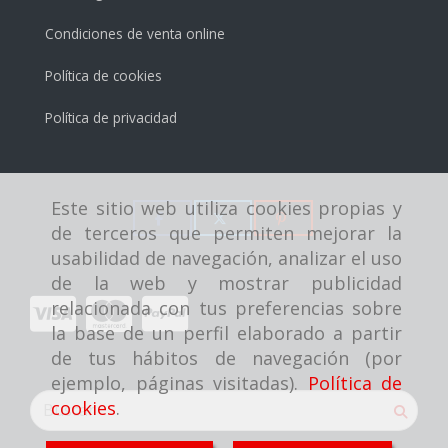
Condiciones de venta online
Política de cookies
Política de privacidad
Este sitio web utiliza cookies propias y
de terceros que permiten mejorar la
usabilidad de navegación, analizar el uso
de la web y mostrar publicidad
relacionada con tus preferencias sobre
la base de un perfil elaborado a partir
de tus hábitos de navegación (por
ejemplo, páginas visitadas).
Política de
cookies
.