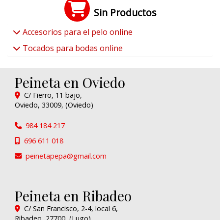
Sin Productos
Accesorios para el pelo online
Tocados para bodas online
Peineta en Oviedo
C/ Fierro, 11 bajo,
Oviedo
,
33009
,
(Oviedo)
984 184 217
696 611 018
peinetapepa
gmail.com
Peineta en Ribadeo
C/ San Francisco, 2-4, local 6,
Ribadeo
,
27700
,
(Lugo)