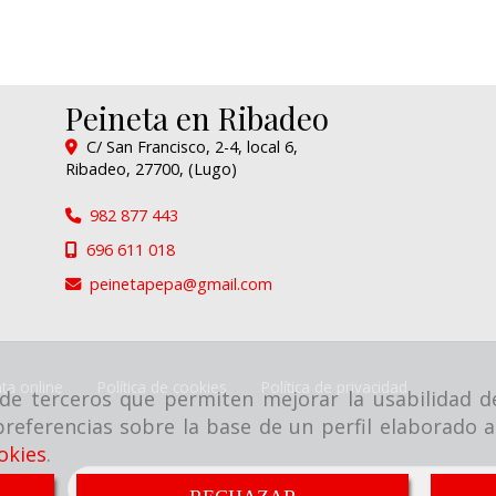
Peineta en Ribadeo
C/ San Francisco, 2-4, local 6,
Ribadeo
,
27700
,
(Lugo)
982 877 443
696 611 018
peinetapepa
gmail.com
ta online
Política de cookies
Política de privacidad
y de terceros que permiten mejorar la usabilidad d
referencias sobre la base de un perfil elaborado a
okies
.