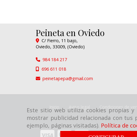
Peineta en Oviedo
C/ Fierro, 11 bajo,
Oviedo
,
33009
,
(Oviedo)
984 184 217
696 611 018
peinetapepa
gmail.com
Inicio
Aviso legal
Condiciones de ven
Este sitio web utiliza cookies propias 
mostrar publicidad relacionada con tus p
ejemplo, páginas visitadas).
Política de co