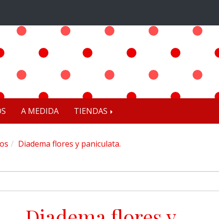
OS
A MEDIDA
TIENDAS
os
Diadema flores y paniculata.
Diadema flores y