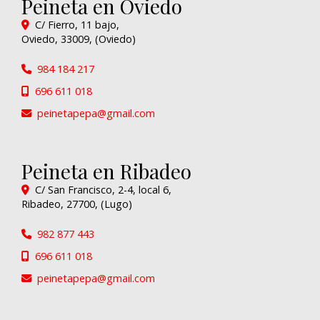
Peineta en Oviedo
C/ Fierro, 11 bajo,
Oviedo
,
33009
,
(Oviedo)
984 184 217
696 611 018
peinetapepa
gmail.com
Peineta en Ribadeo
C/ San Francisco, 2-4, local 6,
Ribadeo
,
27700
,
(Lugo)
982 877 443
696 611 018
peinetapepa
gmail.com